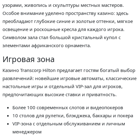
узорами, живопись и скульптуры местных мастеров.
Особое внимание уделено пространству казино: здесь
преобладают глубокие синие и золотые оттенки, мягкое
освещение и роскошные кресла для каждого игрока.
Символом зала стал большой кристальный купол с
элементами африканского орнамента.
Игровая зона
Казино Transcorp Hilton предлагает гостям богатый выбор
развлечений: новейшие игровые автоматы, классические
настольные игры и отдельный VIP-зал для игроков,
предпочитающих высокие ставки и приватность.
Более 100 современных слотов и видеопокеров
10 столов для рулетки, блэкджека, баккары и покера
VIP-зона с отдельным обслуживанием и личным
менеджером