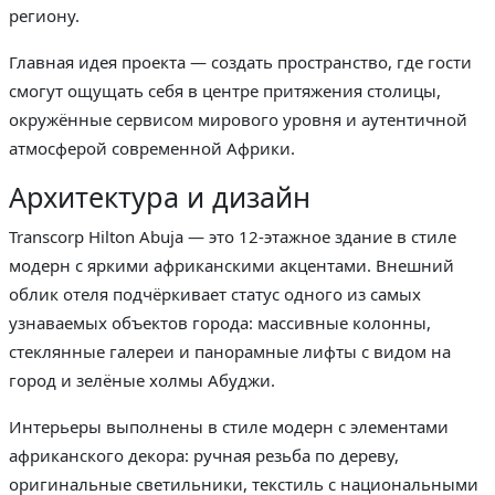
региону.
Главная идея проекта — создать пространство, где гости
смогут ощущать себя в центре притяжения столицы,
окружённые сервисом мирового уровня и аутентичной
атмосферой современной Африки.
Архитектура и дизайн
Transcorp Hilton Abuja — это 12-этажное здание в стиле
модерн с яркими африканскими акцентами. Внешний
облик отеля подчёркивает статус одного из самых
узнаваемых объектов города: массивные колонны,
стеклянные галереи и панорамные лифты с видом на
город и зелёные холмы Абуджи.
Интерьеры выполнены в стиле модерн с элементами
африканского декора: ручная резьба по дереву,
оригинальные светильники, текстиль с национальными