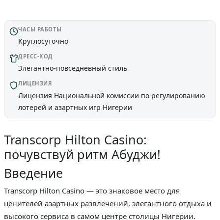
ЧАСЫ РАБОТЫ
Круглосуточно
ДРЕСС-КОД
Элегантно-повседневный стиль
ЛИЦЕНЗИЯ
Лицензия Национальной комиссии по регулированию
лотерей и азартных игр Нигерии
Transcorp Hilton Casino:
почувствуй ритм Абуджи!
Введение
Transcorp Hilton Casino — это знаковое место для
ценителей азартных развлечений, элегантного отдыха и
высокого сервиса в самом центре столицы Нигерии.