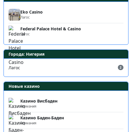
Eko Casino
Лагос
Federal Palace Hotel & Casino
Лагос
Города: Нигерия
Лагос
2
Новые казино
Казино Висбаден
Германия
Казино Баден-Баден
Германия