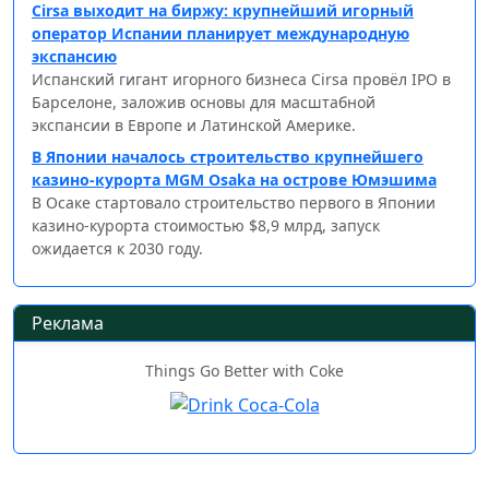
Cirsa выходит на биржу: крупнейший игорный
оператор Испании планирует международную
экспансию
Испанский гигант игорного бизнеса Cirsa провёл IPO в
Барселоне, заложив основы для масштабной
экспансии в Европе и Латинской Америке.
В Японии началось строительство крупнейшего
казино-курорта MGM Osaka на острове Юмэшима
В Осаке стартовало строительство первого в Японии
казино-курорта стоимостью $8,9 млрд, запуск
ожидается к 2030 году.
Реклама
Things Go Better with Coke