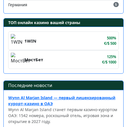
Германия
5
ТОП онлайн казино вашей страны
500%
1WIN
€/$ 500
125%
МостБет
€/$ 1000
Последние новости
Wynn Al Marjan Island — первый лицензированный
курорт-казино в ОАЭ
Wynn Al Marjan Island станет первым казино-курортом
ОАЭ: 1542 номера, роскошный отель, игровая зона и
открытие в 2027 году.