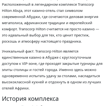
Расположенный в легендарном комплексе Transcorp
Hilton Abuja, этот казино-отель стал символом
современной Абуджи, где сочетаются деловая энергия
мегаполиса, африканские традиции и европейский
комфорт. Transcorp Hilton считается не просто казино —
это идеальный выбор для тех, кто ценит престиж,
роскошь и атмосферу настоящего праздника.
Уникальный факт: Transcorp Hilton является
единственным казино в Абудже с круглосуточным
доступом к VIP-зоне, где проходят закрытые турниры для
элиты столицы и гостей города. Именно здесь можно
одновременно испытать удачу за столами, насладиться
высококлассной кухней и отдохнуть в одном из лучших
отелей Африки.
История комплекса