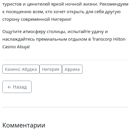
туристов и ценителей яркой ночной жизни. Рекомендуем
к посещению всем, кто хочет открыть для себя другую
сторону современной Нигерии!
Ощутите атмосферу столицы, испытайте удачу и
наслаждайтесь премиальным отдыхом в Transcorp Hilton
Casino Abuja!
Казино: Абуджа
Нигерия
Африка
← Назад
Комментарии