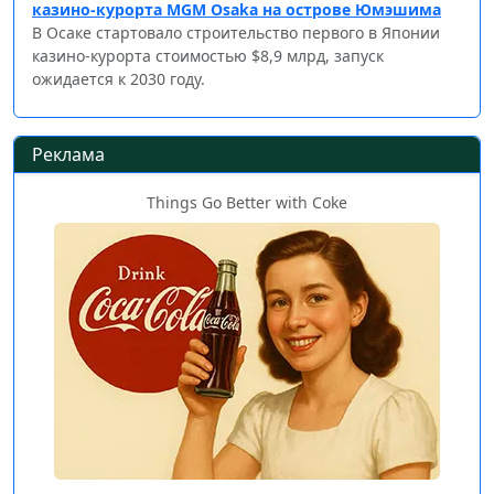
казино-курорта MGM Osaka на острове Юмэшима
В Осаке стартовало строительство первого в Японии
казино-курорта стоимостью $8,9 млрд, запуск
ожидается к 2030 году.
Реклама
Things Go Better with Coke