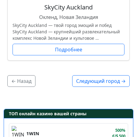
SkyCity Auckland
Окленд, Новая Зеландия
SkyCity Auckland — твой город эмоций и побед
SkyCity Auckland — крупнейший развлекательный
комплекс Новой Зеландии и культовое …
Подробнее
← Назад
Следующий город →
ТОП онлайн казино вашей страны
500%
1WIN
€/$ 500