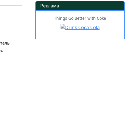
Реклама
Things Go Better with Coke
Отель
в.