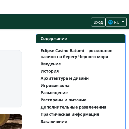
Вход
🌐 RU
Содержание
Eclipse Casino Batumi – роскошное
казино на берегу Черного моря
Введение
История
Архитектура и дизайн
Игровая зона
Размещение
Рестораны и питание
Дополнительные развлечения
Практическая информация
Заключение