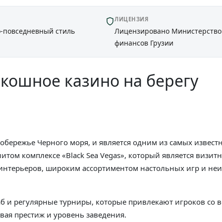
Д
ЛИЦЕНЗИЯ
о-повседневный стиль
Лицензировано Министерств
финансов Грузии
оскошное казино на берегу
 побережье Черного моря, и является одним из самых извест
итом комплексе «Black Sea Vegas», который является визит
ью интерьеров, широким ассортиментом настольных игр и не
таб и регулярные турниры, которые привлекают игроков со в
вая престиж и уровень заведения.