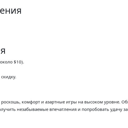
чения
ия
около $10).
 скидку.
юбит роскошь, комфорт и азартные игры на высоком уровне. О
 получить незабываемые впечатления и попробовать удачу за