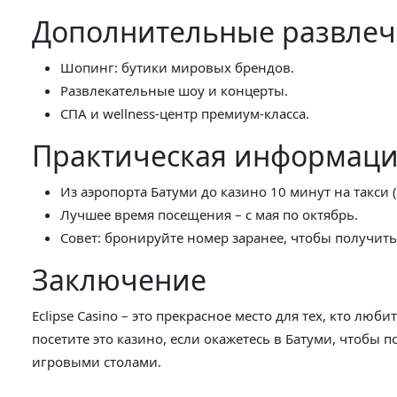
Дополнительные развле
Шопинг: бутики мировых брендов.
Развлекательные шоу и концерты.
СПА и wellness-центр премиум-класса.
Практическая информац
Из аэропорта Батуми до казино 10 минут на такси (
Лучшее время посещения – с мая по октябрь.
Совет: бронируйте номер заранее, чтобы получить
Заключение
Eclipse Casino – это прекрасное место для тех, кто л
посетите это казино, если окажетесь в Батуми, чтобы
игровыми столами.